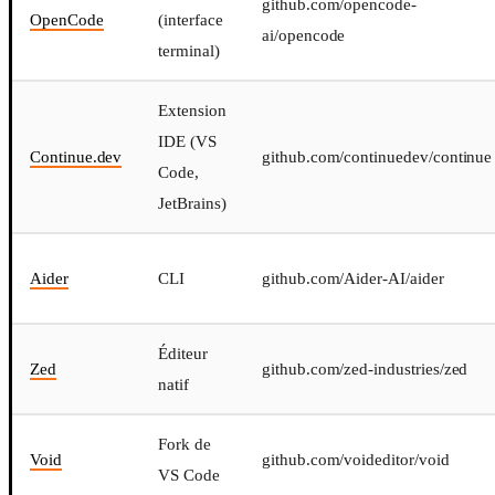
github.com/opencode-
OpenCode
(interface
ai/opencode
terminal)
Extension
IDE (VS
Continue.dev
github.com/continuedev/continue
Code,
JetBrains)
Aider
CLI
github.com/Aider-AI/aider
Éditeur
Zed
github.com/zed-industries/zed
natif
Fork de
Void
github.com/voideditor/void
VS Code