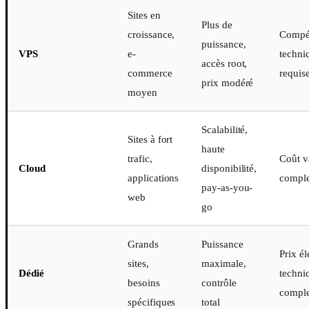
Sites en
Plus de
croissance,
Compé
puissance,
VPS
e-
techni
accès root,
commerce
requis
prix modéré
moyen
Scalabilité,
Sites à fort
haute
trafic,
Coût v
Cloud
disponibilité,
applications
comple
pay-as-you-
web
go
Grands
Puissance
Prix él
sites,
maximale,
Dédié
techni
besoins
contrôle
compl
spécifiques
total