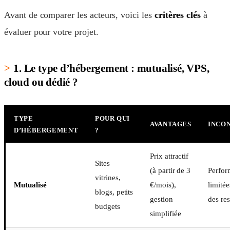
Avant de comparer les acteurs, voici les
critères clés
à
évaluer pour votre projet.
1. Le type d’hébergement : mutualisé, VPS,
cloud ou dédié ?
TYPE
POUR QUI
AVANTAGES
INCO
D’HÉBERGEMENT
?
Prix attractif
Sites
(à partir de 3
Perfor
vitrines,
Mutualisé
€/mois),
limitée
blogs, petits
gestion
des re
budgets
simplifiée