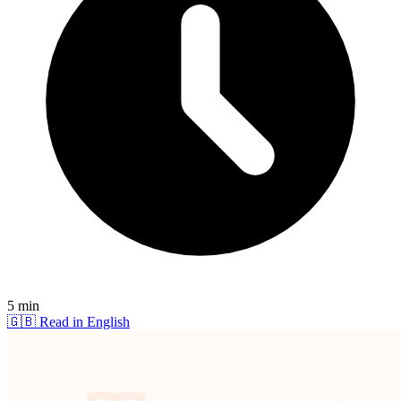
5 min
🇬🇧 Read in English