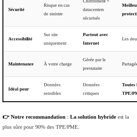
Chiffrement +
Risque en cas
Meilleu
Sécurité
datacenters
de sinistre
protect
sécurisés
Sur site
Partout avec
Accessibilité
Les de
uniquement
Internet
Gérée par le
Maintenance
À votre charge
Partagé
prestataire
Données
Données
Toutes 
Idéal pour
sensibles
critiques
TPE/P
👉 Notre recommandation
:
La solution hybride
est la
plus sûre pour 90% des TPE/PME.