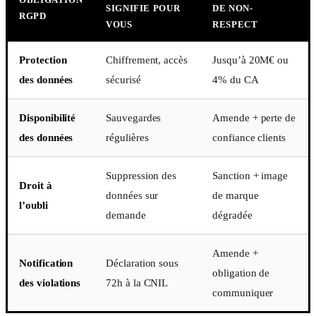
SIGNIFIE POUR
DE NON-
RGPD
VOUS
RESPECT
Protection
Chiffrement, accès
Jusqu’à 20M€ ou
des données
sécurisé
4% du CA
Disponibilité
Sauvegardes
Amende + perte de
des données
régulières
confiance clients
Suppression des
Sanction + image
Droit à
données sur
de marque
l’oubli
demande
dégradée
Amende +
Notification
Déclaration sous
obligation de
des violations
72h à la CNIL
communiquer