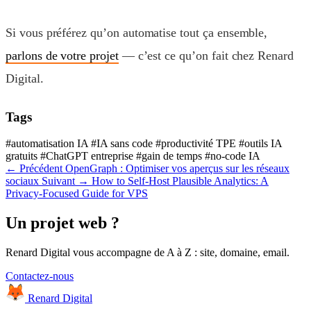
Si vous préférez qu’on automatise tout ça ensemble,
parlons de votre projet
— c’est ce qu’on fait chez Renard
Digital.
Tags
#automatisation IA
#IA sans code
#productivité TPE
#outils IA
gratuits
#ChatGPT entreprise
#gain de temps
#no-code IA
← Précédent
OpenGraph : Optimiser vos aperçus sur les réseaux
sociaux
Suivant →
How to Self-Host Plausible Analytics: A
Privacy-Focused Guide for VPS
Un projet web
?
Renard Digital vous accompagne de A à Z : site, domaine, email.
Contactez-nous
Renard Digital