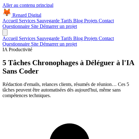
Aller au contenu principal
Renard Digital
Accueil
Services
Sauvegarde
Tarifs
Blog
Projets
Contact
Questionnaire Site
Démarrer un projet
Accueil
Services
Sauvegarde
Tarifs
Blog
Projets
Contact
Questionnaire Site
Démarrer un projet
IA
Productivité
5 Tâches Chronophages à Déléguer à l'IA
Sans Coder
Rédaction d'emails, relances clients, résumés de réunion… Ces 5
tâches peuvent être automatisées dès aujourd'hui, même sans
compétences techniques.