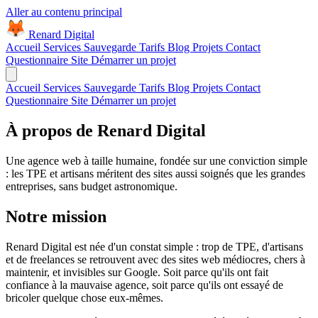
Aller au contenu principal
Renard Digital
Accueil
Services
Sauvegarde
Tarifs
Blog
Projets
Contact
Questionnaire Site
Démarrer un projet
Accueil
Services
Sauvegarde
Tarifs
Blog
Projets
Contact
Questionnaire Site
Démarrer un projet
À propos de
Renard Digital
Une agence web à taille humaine, fondée sur une conviction simple
: les TPE et artisans méritent des sites aussi soignés que les grandes
entreprises, sans budget astronomique.
Notre mission
Renard Digital est née d'un constat simple : trop de TPE, d'artisans
et de freelances se retrouvent avec des sites web médiocres, chers à
maintenir, et invisibles sur Google. Soit parce qu'ils ont fait
confiance à la mauvaise agence, soit parce qu'ils ont essayé de
bricoler quelque chose eux-mêmes.