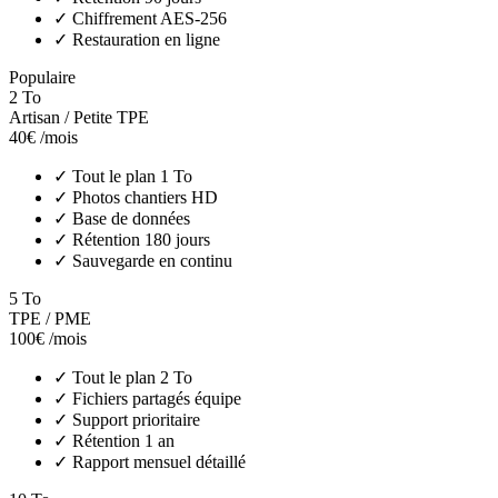
✓
Chiffrement AES-256
✓
Restauration en ligne
Populaire
2 To
Artisan / Petite TPE
40€
/mois
✓
Tout le plan 1 To
✓
Photos chantiers HD
✓
Base de données
✓
Rétention 180 jours
✓
Sauvegarde en continu
5 To
TPE / PME
100€
/mois
✓
Tout le plan 2 To
✓
Fichiers partagés équipe
✓
Support prioritaire
✓
Rétention 1 an
✓
Rapport mensuel détaillé