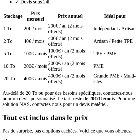
✓
Devis sous 24h
Prix
Stockage
Prix annuel
Idéal pour
mensuel
200€ / an
(2 mois
1 To
20€ / mois
Indépendant / Artisan
offerts)
400€ / an
(2 mois
2 To
40€ / mois
Artisan / Petite TPE
offerts)
1000€ / an
(2 mois
5 To
100€ / mois
TPE / PME
offerts)
2000€ / an
(2 mois
10 To
200€ / mois
PME
offerts)
4000€ / an
(2 mois
Grande PME / Multi-
20 To
400€ / mois
offerts)
sites
Au-delà de 20 To ou pour des besoins spécifiques, contactez-nous
pour un devis personnalisé. Le tarif reste de
20€/To/mois
. Pour une
solution NAS, contactez-nous pour un devis matériel.
Tout est inclus dans le prix
Pas de surprise, pas d'options cachées. Voici ce que vous obtenez.