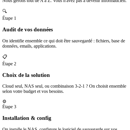
Nous gérons tout de A à Z. Vous n'avez pas à devenir informaticien.
🔍
Étape 1
Audit de vos données
On identifie ensemble ce qui doit être sauvegardé : fichiers, base de
données, emails, applications.
📋
Étape 2
Choix de la solution
Cloud seul, NAS seul, ou combinaison 3-2-1 ? On choisit ensemble
selon votre budget et vos besoins.
⚙️
Étape 3
Installation & config
On installe le NAS, configure le logiciel de sauvegarde sur vos