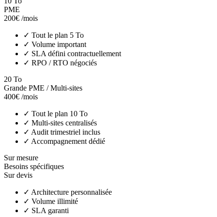
10 To
PME
200€
/mois
✓
Tout le plan 5 To
✓
Volume important
✓
SLA défini contractuellement
✓
RPO / RTO négociés
20 To
Grande PME / Multi-sites
400€
/mois
✓
Tout le plan 10 To
✓
Multi-sites centralisés
✓
Audit trimestriel inclus
✓
Accompagnement dédié
Sur mesure
Besoins spécifiques
Sur devis
✓
Architecture personnalisée
✓
Volume illimité
✓
SLA garanti